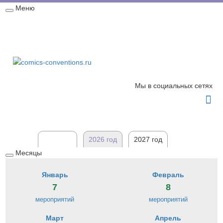
Меню
Свернуть
Главная
Мероприятия
Новости
Карта
/
развернуть
2026 год
Обратная связь
Мы в социальных сетях

2025 год
2026 год
2027 год
Месяцы
Свернуть
/
Январь
Февраль
развернуть
7
8
мероприятий
мероприятий
Март
Апрель