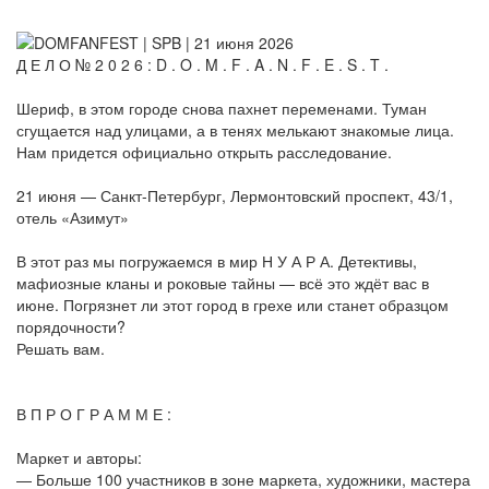
Д Е Л О № 2 0 2 6 : D . O . M . F . A . N . F . E . S . T .
Шериф, в этом городе снова пахнет переменами. Туман
сгущается над улицами, а в тенях мелькают знакомые лица.
Нам придется официально открыть расследование.
21 июня — Санкт-Петербург, Лермонтовский проспект, 43/1,
отель «Азимут»
В этот раз мы погружаемся в мир Н У А Р А. Детективы,
мафиозные кланы и роковые тайны — всё это ждёт вас в
июне. Погрязнет ли этот город в грехе или станет образцом
порядочности?
Решать вам.
В П Р О Г Р А М М Е :
Маркет и авторы:
— Больше 100 участников в зоне маркета, художники, мастера