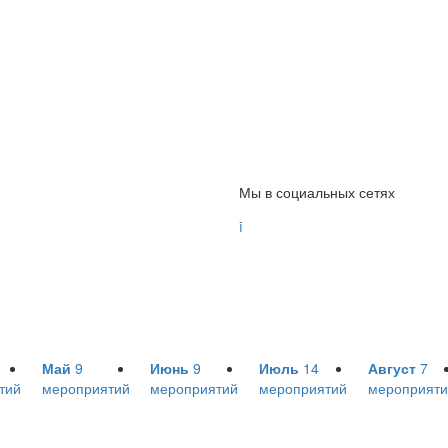
Мы в социальных сетях

Май
9
Июнь
9
Июль
14
Август
7
тий
мероприятий
мероприятий
мероприятий
мероприяти