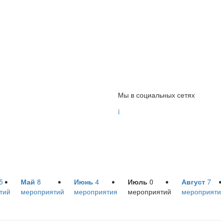
Мы в социальных сетях

5
Май
8
Июнь
4
Июль
0
Август
7
тий
мероприятий
мероприятия
мероприятий
мероприяти