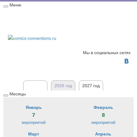
Меню
Свернуть
Главная
Мероприятия
Новости
Карта
/
развернуть
2026 год
Обратная связь
Мы в социальных сетях

2025 год
2026 год
2027 год
Месяцы
Свернуть
/
Январь
Февраль
развернуть
7
8
мероприятий
мероприятий
Март
Апрель