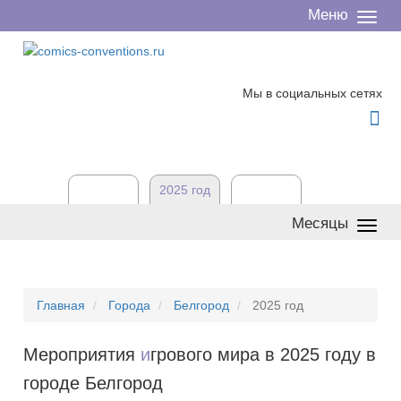
Меню
Сверн
/
разве
Мы в социальных сетях

2024 год
2025 год
2026 год
Месяцы
Сверн
/
разве
Главная
Города
Белгород
2025 год
Мероприятия
и
грового мира в 2025 году в
городе Белгород