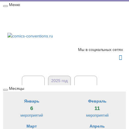
Меню
Свернуть
Главная
Мероприятия
Новости
Карта
/
развернуть
2026 год
Обратная связь
Мы в социальных сетях

2024 год
2025 год
2026 год
Месяцы
Свернуть
/
Январь
Февраль
развернуть
6
11
мероприятий
мероприятий
Март
Апрель