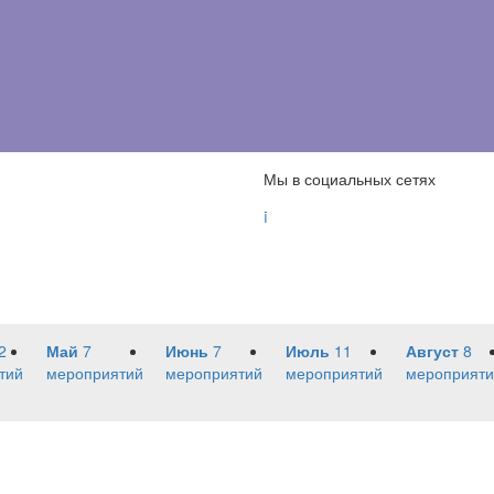
Мы в социальных сетях

2
Май
7
Июнь
7
Июль
11
Август
8
тий
мероприятий
мероприятий
мероприятий
мероприяти