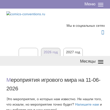
Меню
Сверн
/
разве
Мы в социальных сетях

2025 год
2026 год
2027 год
Месяцы
Сверн
/
разве
М
ероприятия игрового мира на 11-06-
2026
Это мероприятия, о которых нам известно. Не нашли того,
что искали, но мероприятие точно будет?
Напишите нам
и
мы добавим его в наш каталог!