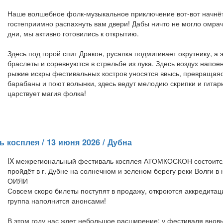
Наше волшебное фолк-музыкальное приключение вот-вот начнётс
гостеприимно распахнуть вам двери! Дабы ничто не могло омр
дни, мы активно готовились к открытию.
Здесь под горой спит Дракон, русалка подмигивает окрутнику, а 
браслеты и соревнуются в стрельбе из лука. Здесь воздух напое
рыжие искры фестивальных костров уносятся ввысь, превращаясь
барабаны и поют волынки, здесь ведут мелодию скрипки и гитар
царствует магия фолка!
косплея / 13 июня 2026 / Дубна
IX межрегиональный фестиваль косплея АТОМКОСКОН состоится 
пройдёт в г. Дубне на солнечном и зеленом берегу реки Волги
ОИЯИ
Совсем скоро билеты поступят в продажу, откроются аккредитаци
группа наполнится анонсами!
В этом году нас ждет небольшое расширение: у фестиваля вновь