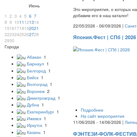
Июнь
Это мероприятия, о которых на
добавим его в наш каталог!
1
2
3
4
5
6
7
8
9
10
11
12
13
14
22/05/2026 - 06/09/2026 |
Санкт
15
16
17
18
19
20
21
22
23
24
25
26
27
28
Япония.Фест | СПб | 2026
29
30
Города
Абакан
1
Барнаул
1
Белгород
1
Бийск
1
Волгоград
1
Воронеж
2
Димитровград
1
Дубна
1
Подробнее
Екатеринбург
1
На сайт мероприятия
Ижевск
1
11/06/2026 - 14/06/2026 |
Липец
Иркутск
1
Казань
1
ФЭНТЕЗИ-ФОЛК-ФЕСТИВ