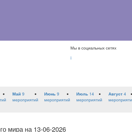
Мы в социальных сетях

Май
9
Июнь
9
Июль
14
Август
4
тий
мероприятий
мероприятий
мероприятий
мероприяти
го мира на 13-06-2026