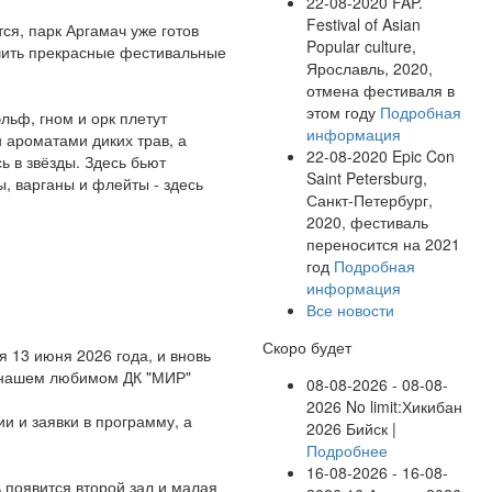
22-08-2020
FAP.
Festival of Asian
я, парк Аргамач уже готов
Popular culture,
ачить прекрасные фестивальные
Ярославль, 2020,
отмена фестиваля в
этом году
Подробная
эльф, гном и орк плетут
информация
н ароматами диких трав, а
22-08-2020
Epic Con
 в звёзды. Здесь бьют
Saint Petersburg,
ы, варганы и флейты - здесь
Санкт-Петербург,
2020, фестиваль
переносится на 2021
год
Подробная
информация
Все новости
Скоро будет
13 июня 2026 года, и вновь
 в нашем любимом ДК "МИР"
08-08-2026 - 08-08-
2026
No limit:Хикибан
и и заявки в программу, а
2026
Бийск |
Подробнее
16-08-2026 - 16-08-
 появится второй зал и малая