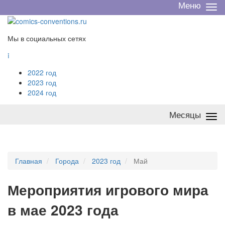
Меню
Све
/
раз
Мы в социальных сетях

2022 год
2023 год
2024 год
Месяцы
Све
/
раз
Главная
Города
2023 год
Май
Мероприятия
и
грового мира
в мае 2023 года