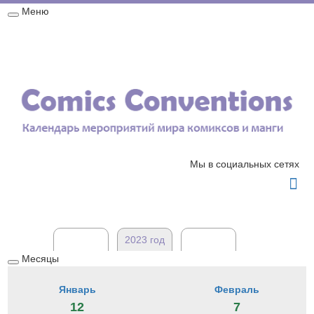
Меню
Свернуть
Главная
Мероприятия
Новости
Карта
/
развернуть
2026 год
Обратная связь
Мы в социальных сетях

2022 год
2023 год
2024 год
Месяцы
Свернуть
/
Январь
Февраль
развернуть
12
7