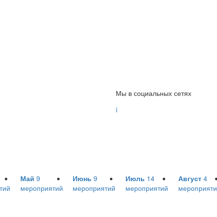
Мы в социальных сетях

Май
9
Июнь
9
Июль
14
Август
4
тий
мероприятий
мероприятий
мероприятий
мероприяти